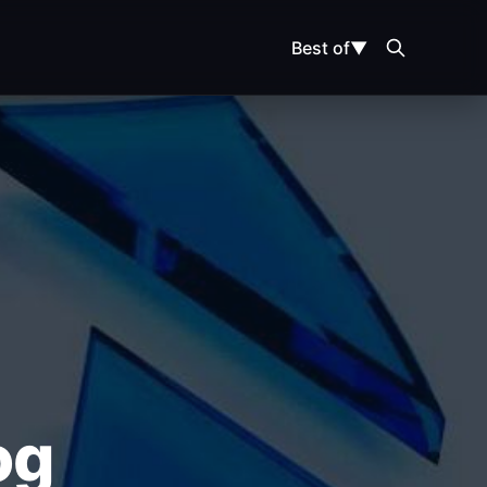
Best of
▼
MAP
og