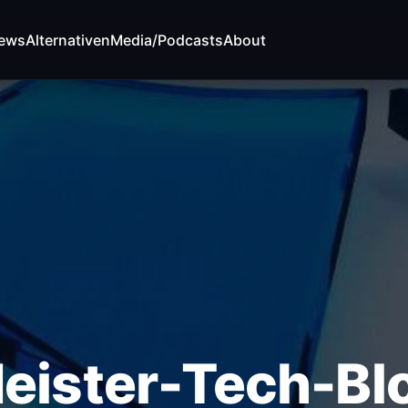
News
Alternativen
Media/Podcasts
About
ALTIME-ATTACK-
eister-Tech-Bl