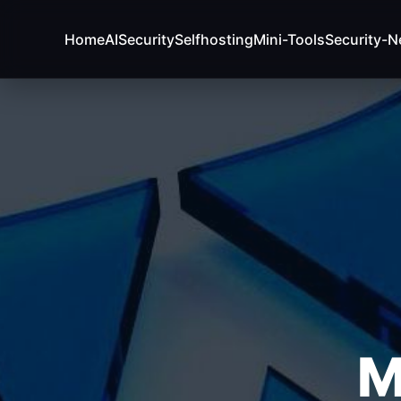
Home
AI
Security
Selfhosting
Mini-Tools
Security-
VON USERN AM BESTEN BEWERTETE BEITRÄGE:
Fehler beim Laden (Ist der API Key korrekt?)
RE
M