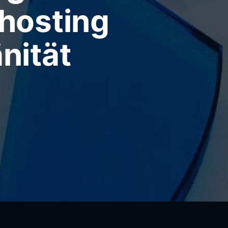
fhosting
nität